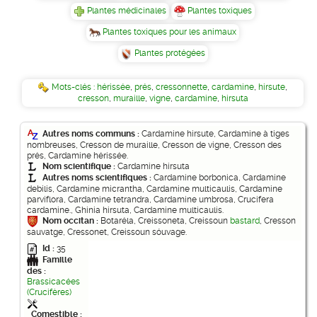
Plantes médicinales
Plantes toxiques
Plantes toxiques pour les animaux
Plantes protégées
Mots-clés :
hérissée
,
prés
,
cressonnette
,
cardamine
,
hirsute
,
cresson
,
muraille
,
vigne
,
cardamine
,
hirsuta
Autres noms communs :
Cardamine hirsute, Cardamine à tiges
nombreuses, Cresson de muraille, Cresson de vigne, Cresson des
prés, Cardamine hérissée.
Nom scientifique :
Cardamine hirsuta
Autres noms scientifiques :
Cardamine borbonica, Cardamine
debilis, Cardamine micrantha, Cardamine multicaulis, Cardamine
parviflora, Cardamine tetrandra, Cardamine umbrosa, Crucifera
cardamine., Ghinia hirsuta, Cardamine multicaulis.
Nom occitan :
Botaréla, Creissoneta, Creissoun
bastard
, Cresson
sauvatge, Cressonet, Creissoun sóuvage.
Id :
35
Famille
des :
Brassicacées
(Crucifères)
Comestible :