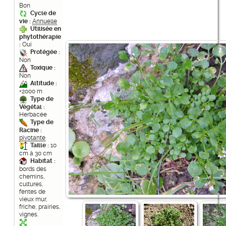
Bon
Cycle de
vie :
Annuelle
Utilisée en
phytothérapie
:
Oui
Protégée :
Non
Toxique :
Non
Altitude :
+2000 m
Type de
Végétal :
Herbacée
Type de
Racine :
pivotante
Taille :
10
cm à 30 cm
Habitat :
bords des
chemins,
cultures,
fentes de
vieux mur,
friche, prairies,
vignes.