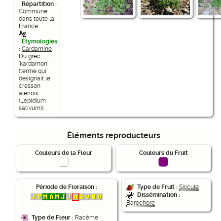
Répartition :
Commune
dans toute la
France.
Étymologies
:
Cardamine
:
Du grec
'kardamon'
(terme qui
désignait le
cresson
alénois
(Lepidium
sativum)).
Éléments reproducteurs
Couleurs de la Fleur
Couleurs du Fruit
Période de Floraison :
Type de Fruit :
Silicule
Dissémination :
Barochore
Type de Fleur :
Racème