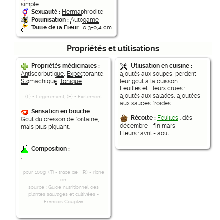
simple
Sexualité :
Hermaphrodite
Pollinisation :
Autogame
Taille de la Fleur :
0,3-0,4 cm
Propriétés et utilisations
Propriétés médicinales :
Utilisation en cuisine :
Antiscorbutique
,
Expectorante
,
ajoutés aux soupes, perdent
Stomachique
,
Tonique
.
leur goût à la cuisson.
Feuilles et Fleurs crues
:
ajoutés aux salades, ajoutées
(L) = Légèrement, (F) = Fortement
aux sauces froides.
Sensation en bouche :
Récolte :
Feuilles
: dès
Gout du cresson de fontaine,
décembre - fin mars
mais plus piquant.
Fleurs
: avril - août
Composition :
.
pour 100g, (T) = trace de , (R) = riche
en
source : Guide nutritionnel des
plantes sauvages et cultivées -
Francois Couplan