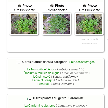
Photo
Photo
Photo
Cressonnette
Cressonnette
Cressonnette
avec le mot-clé
"cressonnette"
Autres plantes dans la catégorie :
Salades sauvages
Le Nombril de Vénus
(
Umbilicus rupestris
)
L'Érodium à feuilles de ciguë
(
Erodium cicutarium
)
L'Orpin élevé
(
Sedum sediforme
)
La Saint Joseph
(
Lactuca serriola
)
L'Arrucat
(
Crepis vesicaria
)
Autres plantes du genre : Cardamine
La Cardamine des prés
(
Cardamine pratensis
)