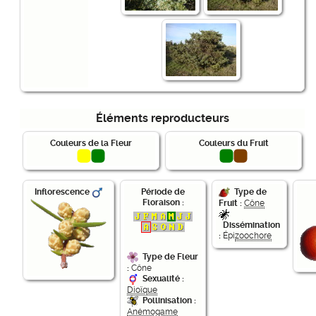
Éléments reproducteurs
Couleurs de la Fleur
Couleurs du Fruit
Période de
Inflorescence
Type de
Floraison :
Fruit :
Cône
Dissémination
:
Épi
zoochore
Type de Fleur
:
Cône
Sexualité :
Dioïque
Pollinisation :
Anémogame