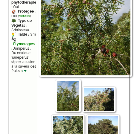
phytothérapie
:
Oui
Protégée :
Oui (
détails
)
Type de
Végétal :
Arbrisseau
Taille :
3 m
Étymologies
:
Juniperus
:
Du celtique
'juneperus'
(âpre), allusion
à la saveur des
fruits.