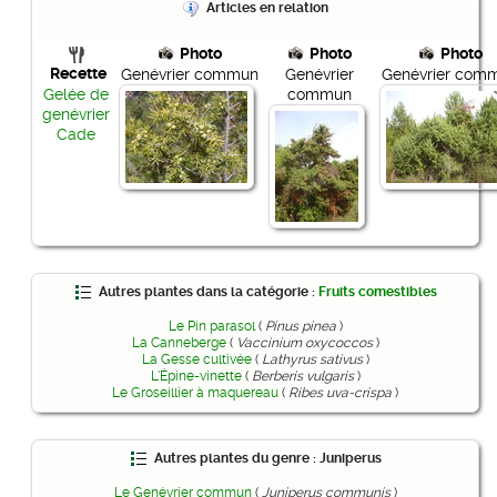
Articles en relation
Photo
Photo
Photo
Recette
Genévrier commun
Genévrier
Genévrier com
commun
Gelée de
genévrier
Cade
Autres plantes dans la catégorie :
Fruits comestibles
Le Pin parasol
(
Pinus pinea
)
La Canneberge
(
Vaccinium oxycoccos
)
La Gesse cultivée
(
Lathyrus sativus
)
L'Épine-vinette
(
Berberis vulgaris
)
Le Groseillier à maquereau
(
Ribes uva-crispa
)
Autres plantes du genre : Juniperus
Le Genévrier commun
(
Juniperus communis
)