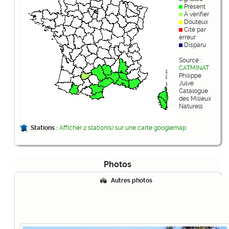
Présent
À vérifier
Douteux
Cité par
erreur
Disparu
Source :
CATMINAT
Philippe
Julve
Catalogue
des Milieux
Naturels
Stations :
Afficher 2 station(s) sur une carte googlemap
Photos
Autres photos