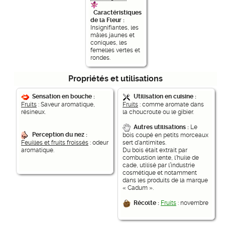
Caractéristiques
de la Fleur :
Insignifiantes, les
mâles jaunes et
coniques, les
femelles vertes et
rondes.
Propriétés et utilisations
Sensation en bouche :
Utilisation en cuisine :
Fruits
: Saveur aromatique,
Fruits
: comme aromate dans
résineux.
la choucroute ou le gibier.
Autres utilisations :
Le
Perception du nez :
bois coupé en petits morceaux
Feuilles et fruits froissés
: odeur
sert d'antimites.
aromatique.
Du bois était extrait par
combustion lente, l'huile de
cade, utilisé par l’industrie
cosmétique et notamment
dans les produits de la marque
« Cadum ».
Récolte :
Fruits
: novembre