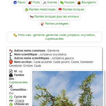
Fleurs
Fruits
Graines
Feuilles
Bourgeons
Plantes médicinales
Plantes toxiques
Plantes toxiques pour les animaux
Plantes protégées
Mots-clés :
genièvre
,
genévrier
,
cade
,
juniperus
,
oxycedrus
,
cupressacées
Autres noms communs :
Genièvre.
Nom scientifique :
Juniperus oxycedrus
Autres noms scientifiques :
Juniperus glauca.
Nom occitan :
Cade acadrièr, Cade-picant, Cadre, Genèbren
Genebrièr, Ginibre, Cade.
Id :
49
Famille
des :
Cupressacées
Comestible :
Oui
Cycle de
vie :
Vivace
Utilisée en