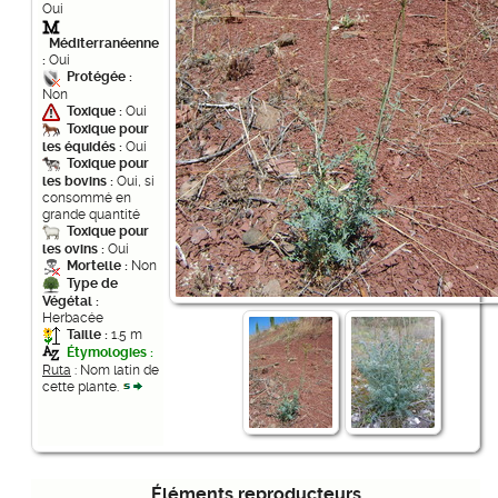
Oui
Méditerranéenne
:
Oui
Protégée :
Non
Toxique :
Oui
Toxique pour
les équidés :
Oui
Toxique pour
les bovins :
Oui, si
consommé en
grande quantité
Toxique pour
les ovins :
Oui
Mortelle :
Non
Type de
Végétal :
Herbacée
Taille :
1.5 m
Étymologies :
Ruta
: Nom latin de
cette plante.
Éléments reproducteurs