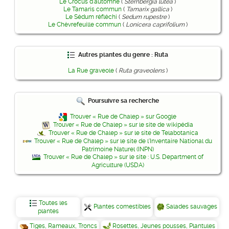
Le Crocus d'automne
(
Sternbergia lutea
)
Le Tamaris commun
(
Tamarix gallica
)
Le Sédum réfléchi
(
Sedum rupestre
)
Le Chèvrefeuille commun
(
Lonicera caprifolium
)
Autres plantes du genre : Ruta
La Rue graveole
(
Ruta graveolens
)
Poursuivre sa recherche
Trouver « Rue de Chalep » sur Google
Trouver « Rue de Chalep » sur le site de wikipédia
Trouver « Rue de Chalep » sur le site de Telabotanica
Trouver « Rue de Chalep » sur le site de l'Inventaire National du
Patrimoine Naturel (INPN)
Trouver « Rue de Chalep » sur le site : U.S. Department of
Agriculture (USDA)
Toutes les
Plantes comestibles
Salades sauvages
plantes
Tiges, Rameaux, Troncs
Rosettes, Jeunes pousses, Plantules