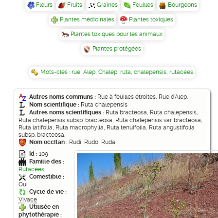
Fleurs
Fruits
Graines
Feuilles
Bourgeons
Plantes médicinales
Plantes toxiques
Plantes toxiques pour les animaux
Plantes protégées
Mots-clés :
rue
,
Alep
,
Chalep
,
ruta
,
chalepensis
,
rutacées
Autres noms communs :
Rue à feuilles étroites, Rue d'Alep.
Nom scientifique :
Ruta chalepensis
Autres noms scientifiques :
Ruta bracteosa, Ruta chalepensis,
Ruta chalepensis subsp. bracteosa, Ruta chalepensis var. bracteosa,
Ruta latifolia, Ruta macrophylla, Ruta tenuifolia, Ruta angustifolia
subsp. bracteosa.
Nom occitan :
Rudi, Rudo, Ruda.
Id :
109
Famille des :
Rutacées
Comestible :
Oui
Cycle de vie :
Vivace
Utilisée en
phytothérapie :