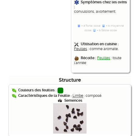
Symptômes chez les ovins
:
convulsions, avortement.
= à forte dose,
= à moyenne
dose,
= à faible dose
Utilisation en cuisine :
Feuilles
: comme aromate.
Récolte :
Feuilles
: toute
l'année
Structure
Couleurs des feuilles :
Caractéristiques de la Feuille :
Limbe
: composé.
Semences