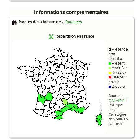
Informations complémentaires
Plantes de la famille des :
Rutacées
Répartition en France
Présence
non
signalée
Présent
À vérifier
Douteux
Cité par
erreur
Disparu
Source :
CATMINAT
Philippe
Julve
Catalogue
des Milieux
Naturels