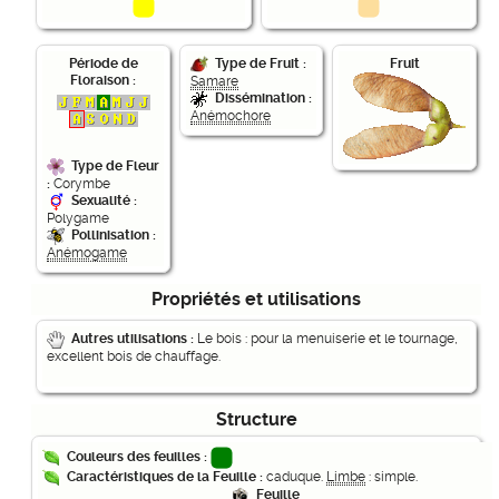
Période de
Fruit
Type de Fruit :
Floraison :
Samare
Dissémination :
Anémochore
Type de Fleur
:
Corymbe
Sexualité :
Polygame
Pollinisation :
Anémogame
Propriétés et utilisations
Autres utilisations :
Le bois : pour la menuiserie et le tournage,
excellent bois de chauffage.
Structure
Couleurs des feuilles :
Caractéristiques de la Feuille :
caduque.
Limbe
: simple.
Feuille