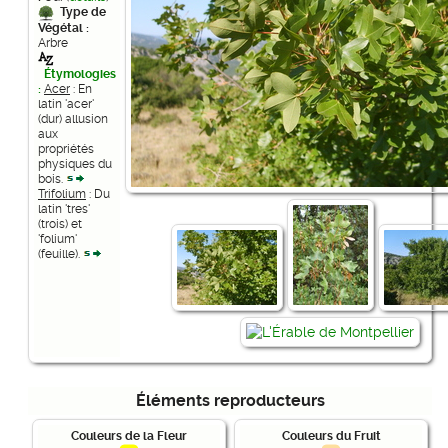
Type de
Végétal :
Arbre
Étymologies
:
Acer
: En
latin 'acer'
(dur) allusion
aux
propriétés
physiques du
bois.
Trifolium
: Du
latin 'tres'
(trois) et
'folium'
(feuille).
Éléments reproducteurs
Couleurs de la Fleur
Couleurs du Fruit