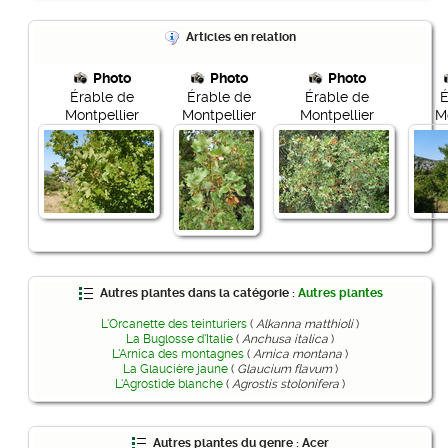
Articles en relation
Photo
Photo
Photo
Érable de
Érable de
Érable de
É
Montpellier
Montpellier
Montpellier
Mo
Autres plantes dans la catégorie :
Autres plantes
L'Orcanette des teinturiers
(
Alkanna matthioli
)
La Buglosse d'Italie
(
Anchusa italica
)
L'Arnica des montagnes
(
Arnica montana
)
La Glaucière jaune
(
Glaucium flavum
)
L'Agrostide blanche
(
Agrostis stolonifera
)
Autres plantes du genre : Acer