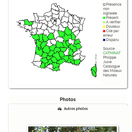
Présence
non
signalée
Présent
À vérifier
Douteux
Cité par
erreur
Disparu
Source :
CATMINAT
Philippe
Julve
Catalogue
des Milieux
Naturels
Photos
Autres photos