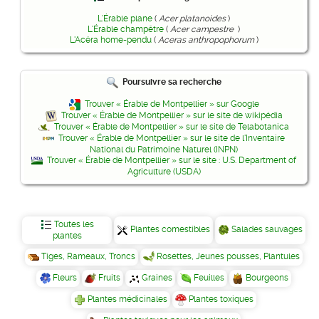
L'Érable plane
(
Acer platanoides
)
L'Érable champêtre
(
Acer campestre
)
L'Acéra home-pendu
(
Aceras anthropophorum
)
Poursuivre sa recherche
Trouver « Érable de Montpellier » sur Google
Trouver « Érable de Montpellier » sur le site de wikipédia
Trouver « Érable de Montpellier » sur le site de Telabotanica
Trouver « Érable de Montpellier » sur le site de l'Inventaire
National du Patrimoine Naturel (INPN)
Trouver « Érable de Montpellier » sur le site : U.S. Department of
Agriculture (USDA)
Toutes les
Plantes comestibles
Salades sauvages
plantes
Tiges, Rameaux, Troncs
Rosettes, Jeunes pousses, Plantules
Fleurs
Fruits
Graines
Feuilles
Bourgeons
Plantes médicinales
Plantes toxiques