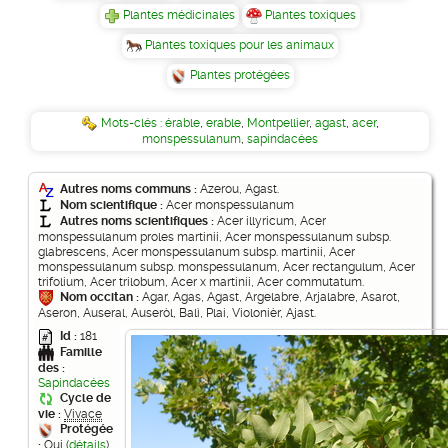
Plantes médicinales
Plantes toxiques
Plantes toxiques pour les animaux
Plantes protégées
Mots-clés :
érable
,
erable
,
Montpellier
,
agast
,
acer
,
monspessulanum
,
sapindacées
Autres noms communs :
Azerou, Agast.
Nom scientifique :
Acer monspessulanum
Autres noms scientifiques :
Acer illyricum, Acer
monspessulanum proles martinii, Acer monspessulanum subsp.
glabrescens, Acer monspessulanum subsp. martinii, Acer
monspessulanum subsp. monspessulanum, Acer rectangulum, Acer
trifolium, Acer trilobum, Acer x martinii, Acer commutatum.
Nom occitan :
Agar, Agas, Agast, Argelabre, Arjalabre, Asarot,
Aseron, Auseral, Auseròl, Balì, Plai, Violonièr, Ajast.
Id :
181
Famille
des :
Sapindacées
Cycle de
vie :
Vivace
Protégée
:
Oui (
détails
)