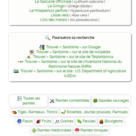
La Salicaire officinale
(
Lythrum salicaria
)
Le Ginkgo
(
Ginkgo biloba
)
Le Millepertuis perforé
(
Hypericum perforatum
)
L'Aloe vera
(
Aloe vera
)
L'Iris des marais
(
Iris pseudacorus
)
Poursuivre sa recherche
Trouver « Santoline » sur Google
Trouver « Santoline » sur le site de wikipédia
Trouver « Santoline » sur le site de Telabotanica
Trouver « Santoline » sur le site de l'Inventaire National du
Patrimoine Naturel (INPN)
Trouver « Santoline » sur le site : U.S. Department of Agriculture
(USDA)
Toutes les
Plantes comestibles
Salades sauvages
plantes
Tiges, Rameaux, Troncs
Rosettes, Jeunes pousses, Plantules
Fleurs
Fruits
Graines
Feuilles
Bourgeons
Plantes médicinales
Plantes toxiques