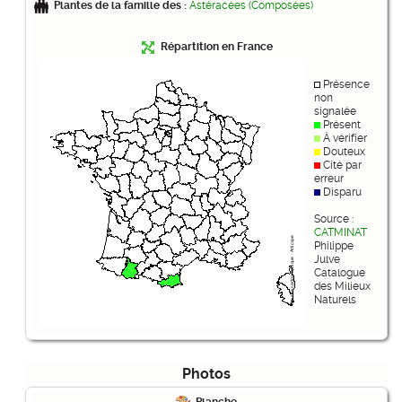
Plantes de la famille des :
Astéracées (Composées)
Répartition en France
Présence
non
signalée
Présent
À vérifier
Douteux
Cité par
erreur
Disparu
Source :
CATMINAT
Philippe
Julve
Catalogue
des Milieux
Naturels
Photos