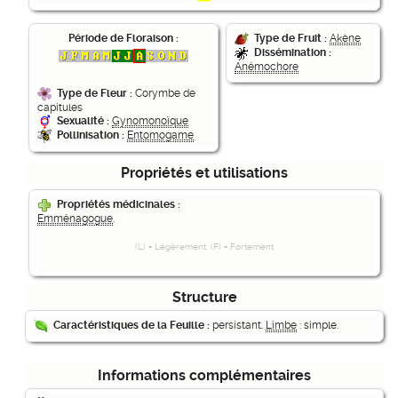
Période de Floraison :
Type de Fruit :
Akène
Dissémination :
Anémochore
Type de Fleur :
Corymbe de
capitules
Sexualité :
Gynomonoïque
Pollinisation :
Entomogame
Propriétés et utilisations
Propriétés médicinales :
Emménagogue
.
(L) = Légèrement, (F) = Fortement
Structure
Caractéristiques de la Feuille :
persistant.
Limbe
: simple.
Informations complémentaires