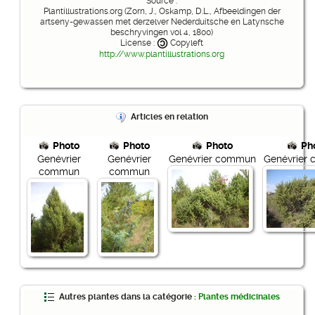
Source :
Plantillustrations.org (Zorn, J., Oskamp, D.L., Afbeeldingen der
artseny-gewassen met derzelver Nederduitsche en Latynsche
beschryvingen vol 4, 1800)
License :
Copyleft
http://www.plantillustrations.org
Articles en relation
Photo
Photo
Photo
Ph
Genévrier
Genévrier
Genévrier commun
Genévrier
commun
commun
Autres plantes dans la catégorie :
Plantes médicinales