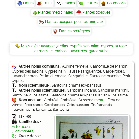
Fleurs
Fruits
Graines
Feuilles
Bourgeons
Plantes médicinales
Plantes toxiques
Plantes toxiques pour les animaux
Plantes protégées
Mots-clés :
lavande
,
jardins
,
cyprès
,
santoline
,
cyprès
,
aurone
,
camomille
,
mahon
,
tuavèrmes
,
gardarauba
Autres noms communs :
Aurone femelle, Camomille de Mahon,
Cyprès des jardins, Cyprès nain, Fausse sanguenitte, Garde robes,
Lavande coton, Petite citronelle, Sanguénite, Santoline blanche, Petit
cyprès.
Nom scientifique :
Santolina chamaecyparissus
Autres noms scientifiques :
Santolina incana, Santolina marchii,
Santolina villosissima, Santolina chamaecyparissus var. villosissima.
Nom occitan :
Ambròsi, Ambròsia, Aussenc
menut
, Erba de
verms, Erbo santo, Gardarauba, Gròs aussent, Trufamanda,
Tuavèrmes, Èrba santa, Santolina.
Id :
288
Famille des :
Astéracées
(Composées)
Cycle de vie :