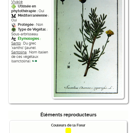
Vivace
Utilisée en
phytothérapie :
Oui
Méditerranéenne :
Oui
Protégée :
Non
Type de Végétal :
Sous-arbrisseau
Étymologies :
Santo
: Du grec
'xantho' (jaune).
Santolina
: Nom italien
de ces végétaux
(sanctolina).
Éléments reproducteurs
Couleurs de la Fleur