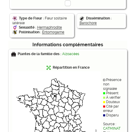
Type de Fleur :
Fleur solitaire
Dissémination :
latérale
Barochore
Sexualité :
Hermaphrodite
Pollinisation :
Entomogame
Informations complémentaires
Plantes de la famille des :
Aizoacées
Répartition en France
Présence
non
signalée
Présent
À vérifier
Douteux
Cité par
erreur
Disparu
Source :
CATMINAT