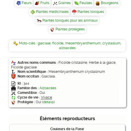
Fleurs
Fruits
Graines
Feuilles
Bourgeons
Plantes médicinales
Plantes toxiques
Plantes toxiques pour les animaux
Plantes protégées
Mots-clés :
glaciale
,
ficoïde
,
mesembryanthemum
,
crystallium
,
aizoacées
Autres noms communs :
Ficoïde cristalline, Herbe à la glace,
Ficoïde glaciale.
Nom scientifique :
Mesembryanthemum crystallinum
Nom occitan :
Glaciala.
Id :
344
Famille des :
Aizoacées
Comestible :
Oui
Cycle de vie :
Vivace
Protégée :
Oui (
détails
)
Éléments reproducteurs
Couleurs de la Fleur