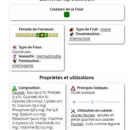
Couleurs de la Fleur
Période de Floraison :
Type de Fruit :
Akène
Dissémination :
Anémochore
Type de Fleur :
Glomérules
Sexualité :
Hermaphrodite
Pollinisation :
Anémogame
Propriétés et utilisations
Composition :
Principes toxiques :
Feuilles
: Eau (90.0 %), Protides
Acide oxalique.
(2.3 %), Glucides (6.0 %),
Calories (28.0 Kcal), Lipides (0.7
= riche en,
= en faible quantité
%), Calcium (75.0 mg),
Phosphore (56.0 mg), Fer (5.6
Utilisation en cuisine :
mg), Sodium (4.0 mg),
Jeunes feuilles
: ajoutés en
Potassium (340.0 mg), Vitamine
petite quantité aux salades.
A (13000.0 Ul), Vitamine B1 (0.1
Feuilles
: cuits comme légume.
mg), Vitamine B2 (0.2 mg),