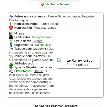
Plantes protégées
Autres noms communs :
Parelle, Patience crépue, Reguette,
Oseille crépue.
Nom scientifique :
Rumex crispus
Nom occitan :
Panadèla, Lapas.
Id :
555
Famille des :
Polygonacées
Cycle de vie :
Vivace
Règlementée :
Oui (
détails
)
Toxique pour les bovins :
Oui,
si consommé en grande quantité
Toxique pour les ovins :
Oui,
si consommé en grande quantité
Altitude :
2000 m
Type de Végétal :
Herbacée
Étymologies :
Oseille
: Du
latin 'oxalis', lui-même du grec
'oxus' (acide), les oseilles ont une
saveur acidulée caractéristique.
Rumex
: En latin (hallebarde), nom
d'une plante de ce genre aux
feuilles en forme de hallebarde.
Éléments reproducteurs