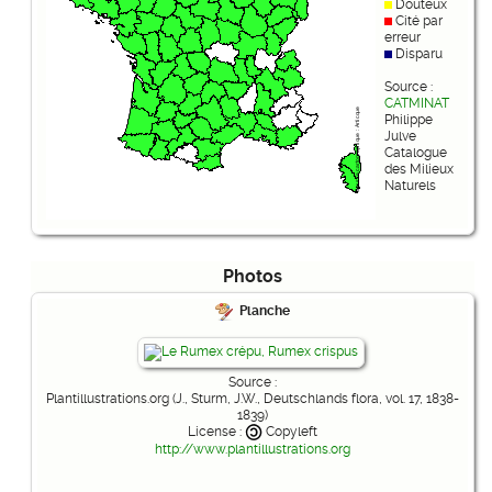
Douteux
Cité par
erreur
Disparu
Source :
CATMINAT
Philippe
Julve
Catalogue
des Milieux
Naturels
Photos
Planche
Source :
Plantillustrations.org (J., Sturm, J.W., Deutschlands flora, vol. 17, 1838-
1839)
License :
Copyleft
http://www.plantillustrations.org