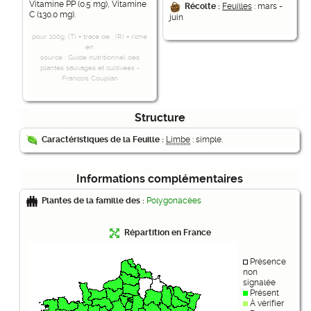
Vitamine PP (0.5 mg), Vitamine
Récolte :
Feuilles
: mars -
C (130.0 mg).
juin
pour 100g, (T) = trace de , (R) = riche
en
source : Guide nutritionnel des
plantes sauvages et cultivées -
Francois Couplan
Structure
Caractéristiques de la Feuille :
Limbe
: simple.
Informations complémentaires
Plantes de la famille des :
Polygonacées
Répartition en France
Présence
non
signalée
Présent
À vérifier