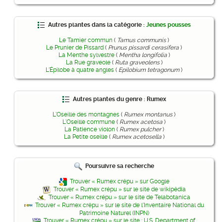
Autres plantes dans la catégorie :
Jeunes pousses
Le Tamier commun
(
Tamus communis
)
Le Prunier de Pissard
(
Prunus pissardi cerasifera
)
La Menthe sylvestre
(
Mentha longifolia
)
La Rue graveole
(
Ruta graveolens
)
L'Épilobe à quatre angles
(
Epilobium tetragonum
)
Autres plantes du genre : Rumex
L'Oseille des montagnes
(
Rumex montanus
)
L'Oseille commune
(
Rumex acetosa
)
La Patience violon
(
Rumex pulcher
)
La Petite oseille
(
Rumex acetosella
)
Poursuivre sa recherche
Trouver « Rumex crépu » sur Google
Trouver « Rumex crépu » sur le site de wikipédia
Trouver « Rumex crépu » sur le site de Telabotanica
Trouver « Rumex crépu » sur le site de l'Inventaire National du
Patrimoine Naturel (INPN)
Trouver « Rumex crépu » sur le site : U.S. Department of