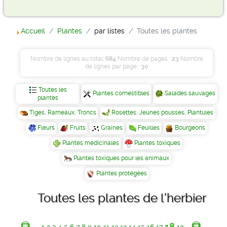
Accueil
Plantes
par listes
Toutes les plantes
Nombre de lignes au total:
684
Nombre de pages :
23
Nombre
de lignes par page :
30
Toutes les
Plantes comestibles
Salades sauvages
plantes
Tiges, Rameaux, Troncs
Rosettes, Jeunes pousses, Plantules
Fleurs
Fruits
Graines
Feuilles
Bourgeons
Plantes médicinales
Plantes toxiques
Plantes toxiques pour les animaux
Plantes protégées
Toutes les plantes de l'herbier
18