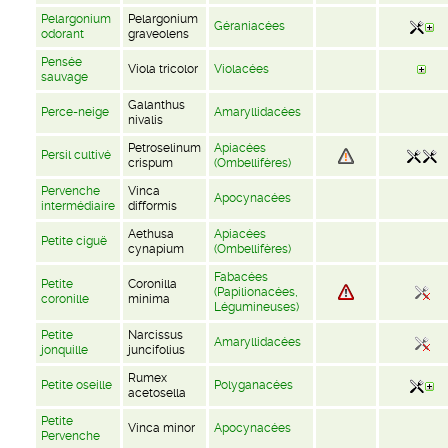
Pelargonium
Pelargonium
Géraniacées
odorant
graveolens
Pensée
Viola tricolor
Violacées
sauvage
Galanthus
Perce-neige
Amaryllidacées
nivalis
Petroselinum
Apiacées
Persil cultivé
crispum
(Ombellifères)
Pervenche
Vinca
Apocynacées
intermédiaire
difformis
Aethusa
Apiacées
Petite ciguë
cynapium
(Ombellifères)
Fabacées
Petite
Coronilla
(Papilionacées,
coronille
minima
Légumineuses)
Petite
Narcissus
Amaryllidacées
jonquille
juncifolius
Rumex
Petite oseille
Polyganacées
acetosella
Petite
Vinca minor
Apocynacées
Pervenche