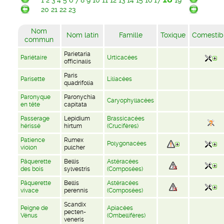
1
2
3
4
5
6
7
8
9
10
11
12
13
14
15
16
17
19
20
21
22
23
Nom
Nom latin
Famille
Toxique
Comestib
commun
Parietaria
Pariétaire
Urticacées
officinalis
Paris
Parisette
Liliacées
quadrifolia
Paronyque
Paronychia
Caryophyllacées
en tête
capitata
Passerage
Lepidium
Brassicacées
hérissé
hirtum
(Crucifères)
Patience
Rumex
Polygonacées
violon
pulcher
Pâquerette
Bellis
Astéracées
des bois
sylvestris
(Composées)
Pâquerette
Bellis
Astéracées
vivace
perennis
(Composées)
Scandix
Peigne de
Apiacées
pecten-
Vénus
(Ombellifères)
veneris