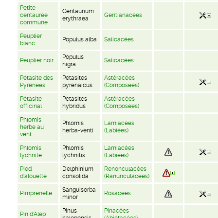
Petite-
Centaurium
centaurée
Gentianacées
erythraea
commune
Peuplier
Populus alba
Salicacées
blanc
Populus
Peuplier noir
Salicacées
nigra
Pétasite des
Petasites
Astéracées
Pyrénées
pyrenaicus
(Composées)
Pétasite
Petasites
Astéracées
officinal
hybridus
(Composées)
Phlomis
Phlomis
Lamiacées
herbe au
herba-venti
(Labiées)
vent
Phlomis
Phlomis
Lamiacées
lychnite
lychnitis
(Labiées)
Pied
Delphinium
Renonculacées
d'alouette
consolida
(Ranunculacées)
Sanguisorba
Pimprenelle
Rosacées
minor
Pinus
Pinacées
Pin d'Alep