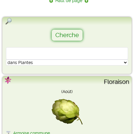
Haut de page
Floraison
(Août)
Armoise commune