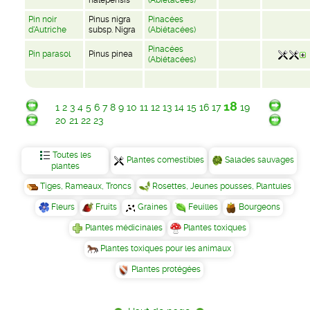
halepensis
(Abiétacées)
Pin noir
Pinus nigra
Pinacées
d'Autriche
subsp. Nigra
(Abiétacées)
Pinacées
Pin parasol
Pinus pinea
(Abiétacées)
18
1
2
3
4
5
6
7
8
9
10
11
12
13
14
15
16
17
19
20
21
22
23
Toutes les
Plantes comestibles
Salades sauvages
plantes
Tiges, Rameaux, Troncs
Rosettes, Jeunes pousses, Plantules
Fleurs
Fruits
Graines
Feuilles
Bourgeons
Plantes médicinales
Plantes toxiques
Plantes toxiques pour les animaux
Plantes protégées