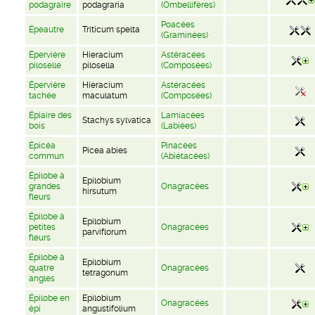
podagraire
podagraria
(Ombellifères)
Poacées
Épeautre
Triticum spelta
(Graminées)
Épervière
Hieracium
Astéracées
piloselle
pilosella
(Composées)
Épervière
Hieracium
Astéracées
tachée
maculatum
(Composées)
Épiaire des
Lamiacées
Stachys sylvatica
bois
(Labiées)
Épicéa
Pinacées
Picea abies
commun
(Abiétacées)
Épilobe à
Epilobium
grandes
Onagracées
hirsutum
fleurs
Épilobe à
Epilobium
petites
Onagracées
parviflorum
fleurs
Épilobe à
Epilobium
quatre
Onagracées
tetragonum
angles
Épilobe en
Epilobium
Onagracées
épi
angustifolium