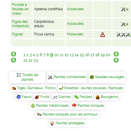
Ficoïde à
feuilles en
Aptenia cordifolia
Aizoacées
coeur
Figue des
Carpobrotus
Aizoacées
Hottentots
edulis
Figuier
Ficus carica
Moracées
9
1
2
3
4
5
6
7
8
10
11
12
13
14
15
16
17
18
19
20
21
22
23
Toutes les
Plantes comestibles
Salades sauvages
plantes
Tiges, Rameaux, Troncs
Rosettes, Jeunes pousses, Plantules
Fleurs
Fruits
Graines
Feuilles
Bourgeons
Plantes médicinales
Plantes toxiques
Plantes toxiques pour les animaux
Plantes protégées