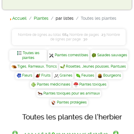
Accueil
Plantes
par listes
Toutes les plantes
Nombre de lignes au total:
684
Nombre de pages :
23
Nombre
de lignes par page :
30
Toutes les
Plantes comestibles
Salades sauvages
plantes
Tiges, Rameaux, Troncs
Rosettes, Jeunes pousses, Plantules
Fleurs
Fruits
Graines
Feuilles
Bourgeons
Plantes médicinales
Plantes toxiques
Plantes toxiques pour les animaux
Plantes protégées
Toutes les plantes de l'herbier
9