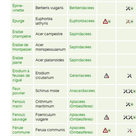
Épine-
Berberis vulgaris
Berbéridacées
vinette
Euphorbia
Épurge
Euphorbiacées
lathyris
Érable
Acer campestre
Sapindacées
champêtre
Érable de
Acer
Sapindacées
Montpellier
monspessulanum
Érable
Acer platanoides
Sapindacées
plane
Érodium à
Erodium
feuilles de
Géraniacées
cicutarium
ciguë
Faux
Schinus molle
Anacardiacées
poivrier
Fenouil
Crithmum
Apiacées
marin
maritimum
(Ombellifères)
Fenouil
Foeniculum
Apiacées
sauvage
vulgare
(Ombellifères)
Férule
Apiacées
Ferula communis
commune
(Ombellifères)