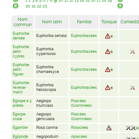
1
2
3
4
5
6
7
8
10
11
12
13
14
15
16
17
18
19
20
21
22
23
Nom
Nom latin
Famille
Toxique
Comesti
commun
Euphorbe
Euphorbia serrata
Euphorbiacées
dentée
Euphorbe
Euphorbia
petit-
Euphorbiacées
cyparissias
cyprès
Euphorbe
Euphorbia
petit-
Euphorbiacées
chamaesyce
figuier
Euphorbe
Euphorbia
réveille-
Euphorbiacées
helioscopia
matin
Égilope à 3
Aegilops
Poacées
arêtes
triuncialis
(Graminées)
Égilope
Aegilops
Poacées
ovale
geniculata
(Graminées)
Églantier
Rosa canina
Rosacées
Égopode
Aegopodium
Apiacées