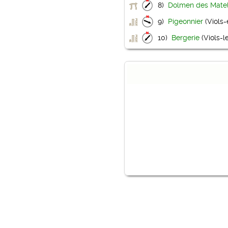
8)
Dolmen des Matel
9)
Pigeonnier
(Viols-
10)
Bergerie
(Viols-l