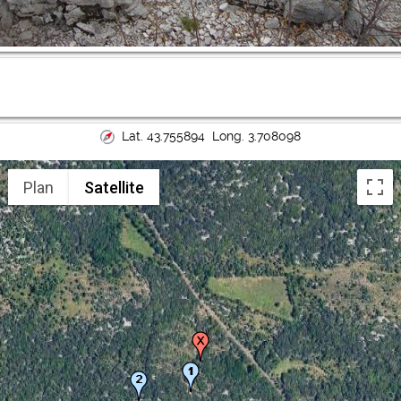
Lat. 43.755894 Long. 3.708098
Plan
Satellite