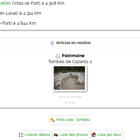
ettes
(Viols-le-Fort) à 4.308 Km
en-Laval) à 4.314 Km
e-Fort) à 4.644 Km
Articles en relation
Patrimoine
Tombes de Cazarils 2
avec le mot-clé
"tombes"
Mots-clés :
tombes
Liste et détails
Liste des photos
Liste par lieux