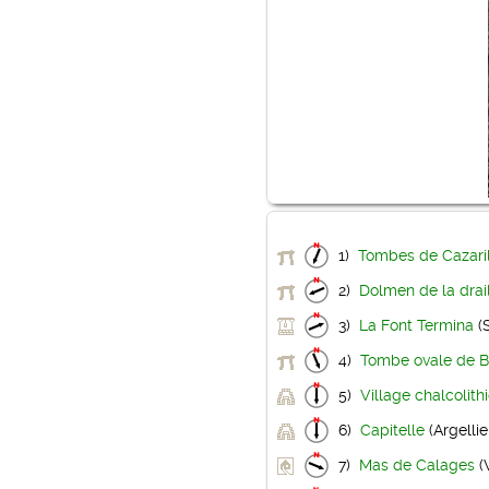
1)
Tombes de Cazaril
2)
Dolmen de la drai
3)
La Font Termina
(
4)
Tombe ovale de 
5)
Village chalcolit
6)
Capitelle
(Argellie
7)
Mas de Calages
(