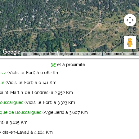
L'image peut être protégée par des droits d'auteur
Conditions d'utilisation
et à proximité...
s 2
(Viols-le-Fort) à 0.062 Km
lle
(Viols-le-Fort) à 0.141 Km
Saint-Martin-de-Londres) à 2.952 Km
Boussargues
(Viols-le-Fort) à 3.323 Km
hique de Boussargues
(Argelliers) à 3.607 Km
rs) à 3.615 Km
Viols-en-Laval) à 4.264 Km