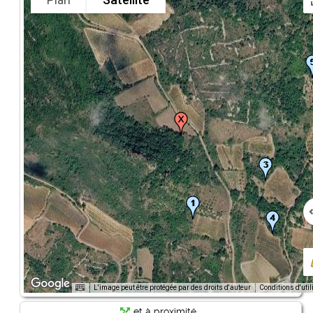
L'image peut être protégée par des droits d'auteur
Conditions d'util
et à proximité...