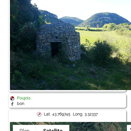
Poujols
bon
Lat. 43.769745 Long. 3.32337
Plan
Satellite