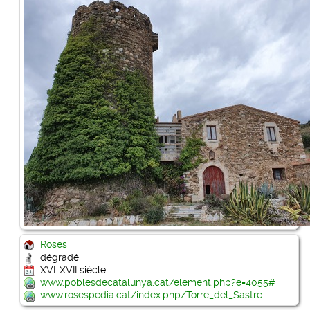
Roses
dégradé
XVI-XVII siècle
www.poblesdecatalunya.cat/element.php?e=4055#
www.rosespedia.cat/index.php/Torre_del_Sastre