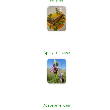
safranés
Ophrys bécasse
Agave américain