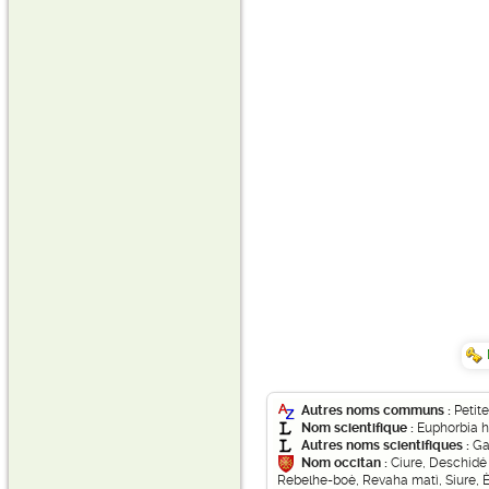
Autres noms communs :
Petit
Nom scientifique :
Euphorbia h
Autres noms scientifiques :
Ga
Nom occitan :
Ciure, Deschidé
Rebelhe-boè, Revaha matì, Siure, 