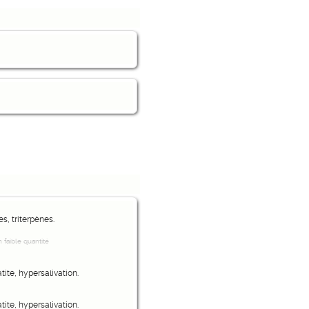
s, triterpènes.
 faible quantité
tite, hypersalivation.
tite, hypersalivation.