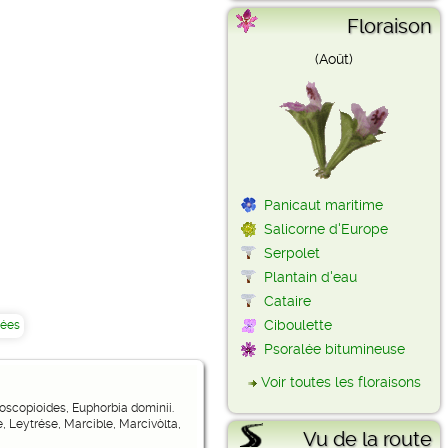
Floraison
(Août)
Panicaut maritime
Salicorne d'Europe
Serpolet
Plantain d'eau
Cataire
Ciboulette
cées
Psoralée bitumineuse
Voir toutes les floraisons
oscopioides, Euphorbia dominii.
, Leytrése, Marcible, Marcivòlta,
Vu de la route