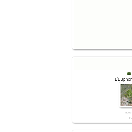
L'Euphor
avec
"e