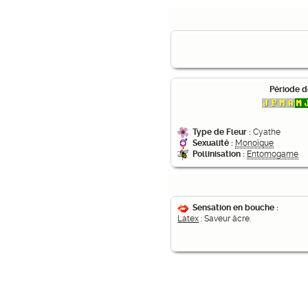
Période d
Type de Fleur :
Cyathe
Sexualité :
Monoïque
Pollinisation :
Entomogame
Sensation en bouche :
Latex
: Saveur âcre.