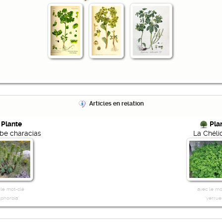
Articles en relation
Plante
Pla
be characias
La Chéli
 le mot-clé
avec le mo
uphorbia"
"verrue