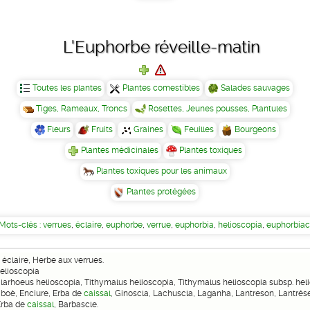
L'Euphorbe réveille-matin
Toutes les plantes
Plantes comestibles
Salades sauvages
Tiges, Rameaux, Troncs
Rosettes, Jeunes pousses, Plantules
Fleurs
Fruits
Graines
Feuilles
Bourgeons
Plantes médicinales
Plantes toxiques
Plantes toxiques pour les animaux
Plantes protégées
Mots-clés :
verrues
,
éclaire
,
euphorbe
,
verrue
,
euphorbia
,
helioscopia
,
euphorbia
e éclaire, Herbe aux verrues.
elioscopia
larhoeus helioscopia, Tithymalus helioscopia, Tithymalus helioscopia subsp. heli
 boè, Enciure, Erba de
caissal
, Ginoscla, Lachuscla, Laganha, Lantreson, Lantrése
Èrba de
caissal
, Barbascle.