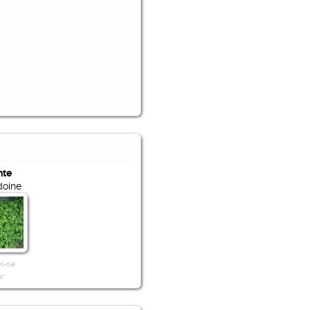
nte
doine
t-clé
s"