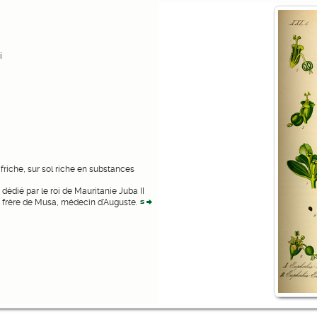
i
riche, sur sol riche en substances
dédié par le roi de Mauritanie Juba II
, frère de Musa, médecin d'Auguste.