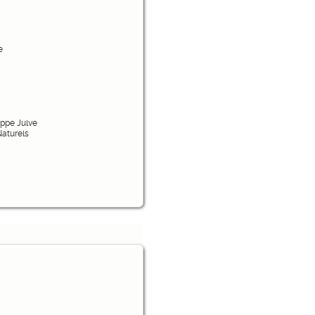
e
ippe Julve
Naturels