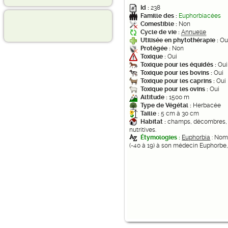
Id :
238
Famille des :
Euphorbiacées
Comestible :
Non
Cycle de vie :
Annuelle
Utilisée en phytothérapie :
Ou
Protégée :
Non
Toxique :
Oui
Toxique pour les équidés :
Oui
Toxique pour les bovins :
Oui
Toxique pour les caprins :
Oui
Toxique pour les ovins :
Oui
Altitude :
1500 m
Type de Végétal :
Herbacée
Taille :
5 cm à 30 cm
Habitat :
champs, décombres, f
nutritives.
Étymologies :
Euphorbia
: Nom 
(-40 à 19) à son médecin Euphorbe