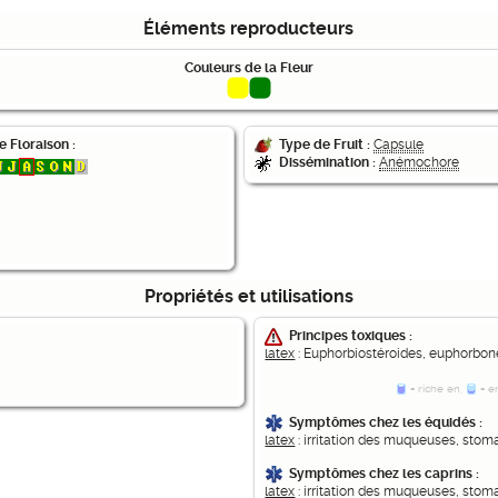
Éléments reproducteurs
Couleurs de la Fleur
e Floraison :
Type de Fruit :
Capsule
Dissémination :
Anémochore
Propriétés et utilisations
Principes toxiques :
latex
: Euphorbiostéroides, euphorbone
= riche en,
= en
Symptômes chez les équidés :
latex
: irritation des muqueuses, stoma
Symptômes chez les caprins :
latex
: irritation des muqueuses, stoma