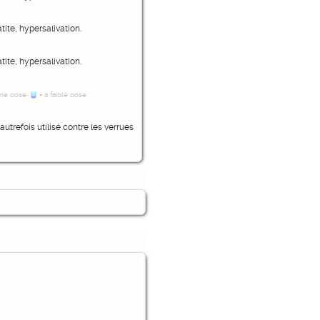
tite, hypersalivation.
tite, hypersalivation.
ne dose,
= à faible dose
 autrefois utilisé contre les verrues