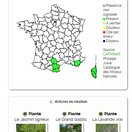
Présence
non
signalée
Présent
À vérifier
Douteux
Cité par
erreur
Disparu
Source :
CATMINAT
Philippe
Julve
Catalogue
des Milieux
Naturels
Articles en relation
Plante
Plante
Plante
Le Jasmin ligneux
Le Grand basilic
La Lavande vrai