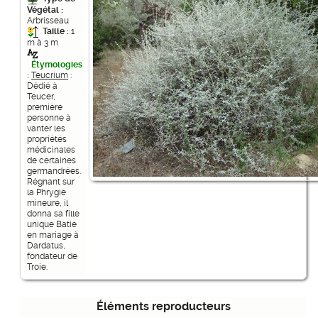
Végétal :
Arbrisseau
Taille :
1
m à 3 m
Étymologies
:
Teucrium
:
Dédié à
Teucer,
première
personne à
vanter les
propriétés
médicinales
de certaines
germandrées.
Régnant sur
la Phrygie
mineure, il
donna sa fille
unique Batie
en mariage à
Dardatus,
fondateur de
Troie.
Éléments reproducteurs