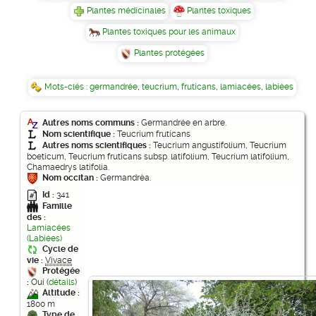
Plantes médicinales
Plantes toxiques
Plantes toxiques pour les animaux
Plantes protégées
Mots-clés :
germandrée
,
teucrium
,
fruticans
,
lamiacées
,
labiées
Autres noms communs :
Germandrée en arbre.
Nom scientifique :
Teucrium fruticans
Autres noms scientifiques :
Teucrium angustifolium, Teucrium
boeticum, Teucrium fruticans subsp. latifolium, Teucrium latifolium,
Chamaedrys latifolia.
Nom occitan :
Germandrèa.
Id :
341
Famille
des :
Lamiacées
(Labiées)
Cycle de
vie :
Vivace
Protégée
:
Oui (
détails
)
Altitude :
1800 m
Type de