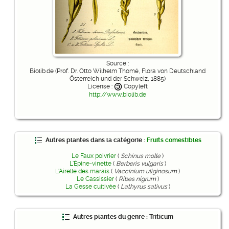
Source :
Biolib.de (Prof. Dr. Otto Wilhelm Thomé, Flora von Deutschland
Österreich und der Schweiz, 1885)
License :
Copyleft
http://www.biolib.de
Autres plantes dans la catégorie :
Fruits comestibles
Le Faux poivrier
(
Schinus molle
)
L'Épine-vinette
(
Berberis vulgaris
)
L'Airelle des marais
(
Vaccinium uliginosum
)
Le Cassissier
(
Ribes nigrum
)
La Gesse cultivée
(
Lathyrus sativus
)
Autres plantes du genre : Triticum