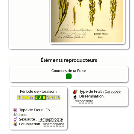
Éléments reproducteurs
Couleurs de la Fleur
Période de Floraison :
Type de Fruit :
Caryopse
Dissémination :
Épi
zoochore
Type de Fleur :
Épi
d'épillets
Sexualité :
Hermaphrodite
Pollinisation :
Anémogame