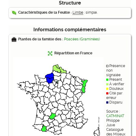
Structure
Caractéristiques de la Feuille :
Limbe
: simple.
Informations complémentaires
Plantes de la famille des :
Poacées (Graminées)
Répartition en France
Présence
non
signalée
Présent
À vérifier
Douteux
Cité par
erreur
Disparu
Source :
CATMINAT
Philippe
Julve
Catalogue
des Milieux