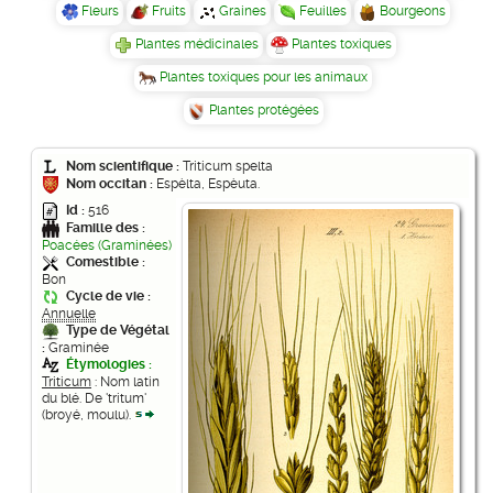
Fleurs
Fruits
Graines
Feuilles
Bourgeons
Plantes médicinales
Plantes toxiques
Plantes toxiques pour les animaux
Plantes protégées
Nom scientifique :
Triticum spelta
Nom occitan :
Espèlta, Espèuta.
Id :
516
Famille des :
Poacées (Graminées)
Comestible :
Bon
Cycle de vie :
Annuelle
Type de Végétal
:
Graminée
Étymologies :
Triticum
: Nom latin
du blé. De 'tritum'
(broyé, moulu).