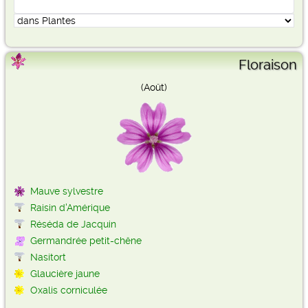
Floraison
(Août)
Mauve sylvestre
Raisin d'Amérique
Réséda de Jacquin
Germandrée petit-chêne
Nasitort
Glaucière jaune
Oxalis corniculée