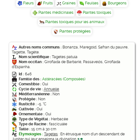
Fleurs
Fruits
Graines
Feuilles
Bourgeons
Plantes médicinales
Plantes toxiques
Plantes toxiques pour les animaux
Plantes protégées
Autres noms communs :
Bonanza, Maregold, Safran du pauvre,
Tagette, Tagète.
Nom scientifique :
Tagetes patula
Nom occitan :
Giroflada de Barbariè, Passavelós, Giroflada
d’Espanha.
Id :
646
Famille des :
Astéracées (Composées)
Comestible :
Oui
Cycle de vie :
Annuelle
Méditerranéenne :
Non
Protégée :
Non
Rusticité :
-5. °C
Cultivée :
Oui
Ornementale :
Oui
Type de Végétal :
Herbacée
Type de Racine :
fasciculée
Taille :
15 cm à 30 cm
Étymologies :
Tagetes
: En étrusque nom d'un descendant de
Jupiter qui leur enseigna la divination