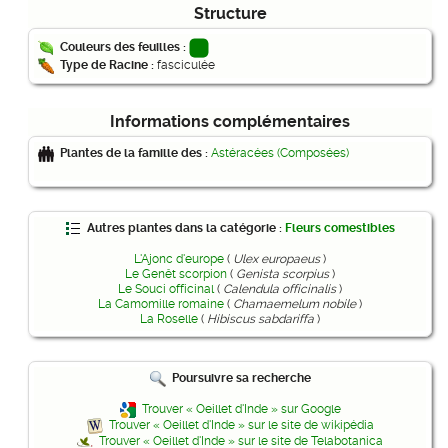
Structure
Couleurs des feuilles :
Type de Racine :
fasciculée
Informations complémentaires
Plantes de la famille des :
Astéracées (Composées)
Autres plantes dans la catégorie :
Fleurs comestibles
L'Ajonc d'europe
(
Ulex europaeus
)
Le Genêt scorpion
(
Genista scorpius
)
Le Souci officinal
(
Calendula officinalis
)
La Camomille romaine
(
Chamaemelum nobile
)
La Roselle
(
Hibiscus sabdariffa
)
Poursuivre sa recherche
Trouver « Oeillet d'Inde » sur Google
Trouver « Oeillet d'Inde » sur le site de wikipédia
Trouver « Oeillet d'Inde » sur le site de Telabotanica