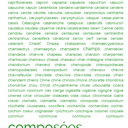
caprifoliacées
capron
capsella
capselle
capuchon
capucin
capucine
capuin
carambole
cardaire
cardamine
cardaria
cardère
carica
carota
carotte
caroube
caroubier
carpobrotus
carthame
carthamus
caryophyllacées
caryophyllus
casque
casse-pierre
cassis
Catalogne
catananche
catapuce
catatrufa
catimuron
caudatus
caudée
cayenne
cèdre
celastracées
céleri
Céline
celtis
cendrau
cendrée
cenelle
centaurea
centaurée
centranthe
centranthus
cerasifera
ceratonia
cercis
cerf
cerise
cerisier
ceterach
Chalef
Chalep
chalepensis
chamaecyparissus
champs
chamaedrys
chamaepitys
champêtre
chandelier
chandelle
chanvre
chapeau
characias
chardon
charpentier
chartreuse
chartreux
chasse
chasseur
chat
châtaigne
chélidoine
chelidonium
chenard
chêne
chénopode
chénopodiacée
chénopodiacées
chenopodium
cheval
cheveux
chèvre
chèvrefeuille
chevrette
chevrille
chevriotte
chicorée
chien
chiendent
chiens
Chine
chine
chinois
chlore
chlorette
chondrilla
chondrille
chou
Christ
chrysanthème
chute
ciboulette
cicera
cichorium
ciconium
ciel
cierge
cigalette
cigaline
cigogne
ciguë
cinerea
circé
circoulier
cistacées
ciste
cistus
citronnelle
claire
clavèl
clematis
clématite
clematitis
clinopode
clinopodium
clochette
clusiacées
coccifera
cochenille
cochenilles
cocher
cochon
coeur
cognassier
colchicum
colchique
colonel
colysée
commun
commune
communis
comosum
composées