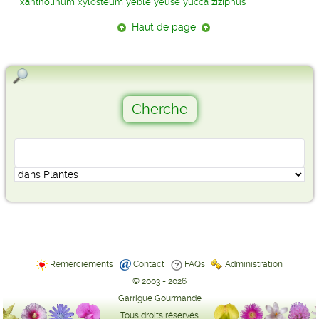
xantholinum
xylosteum
yèble
yeuse
yucca
ziziphus
Haut de page
Remerciements
Contact
FAQs
Administration
© 2003 - 2026
Garrigue Gourmande
Tous droits réservés