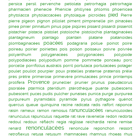
persica
persil
pervenche
petiolata
petrorhagia
pétrorhagie
pharmacien
phenecie
Phénicie
phillyrea
phlomis
phoenicea
pied
phytolacca
phytolaccacées
phytolaque
picroides
Pierre
pierre
pigeon
pignon
pillolet
piment
pimprenelle
pin
pinacées
pinea
pinier
pinnatum
pinus
pipe
piqûres
pissard
pissardi
pissenlit
pistachier
pistacia
pistolet
pistoloche
pistolochia
plantaginacées
plantagineum
plantago
plantain
platane
platanoides
poacées
plombaginacées
podagraria
poilue
poinot
poire
poireau
poirier
poiriettes
pois
poison
poisseux
poivre
poivrée
polyanthum
polyganacées
polygonacées
polypode
polypodiacées
polypodium
pomme
pommette
ponceau
porc
porcelle
porrifolius australis
porril
portulaca
portulacées
potager
poulet
pouliot
pourpier
poux
pratelles
pratense
pratensis
prêle
prés
prêtre
primerose
primevère
primulacées
prince
printemps
Provence
prolifera
prunellier
prunier
prunus
pseudacorus
psoralée
ptarmica
pteridium
ptérothèque
puante
pubescens
pubescent
puces
pudis
pulcher
punaises
punica
purge
purpurea
purpureum
pyramidalis
pyramide
pyrus
pythagore
quénot
quercus
queue
quinquina
racine
radicata
radis
raifort
raiponce
ranunculacées
raisin
rameux
ramon
ramosus
ranunculoides
ranunculus
rapunculus
raquette
rat
rave
ravenelle
redon
redòrta
redoul
redoux
réfléchi
regia
réglisse
reichardia
reine
remise
renonculacées
renard
renoncule
reponchon
ressort
retroflexus
retusa
retusum
rhamnacées
rhamnus
rhoeas
rhus