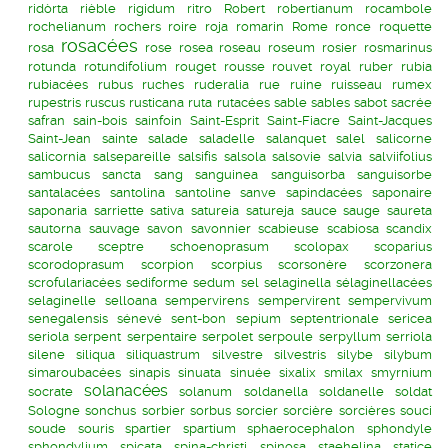
ridòrta
rièble
rigidum
ritro
Robert
robertianum
rocambole
rochelianum
rochers
roire
roja
romarin
Rome
ronce
roquette
rosacées
rosa
rose
rosea
roseau
roseum
rosier
rosmarinus
rotunda
rotundifolium
rouget
rousse
rouvet
royal
ruber
rubia
rubiacées
rubus
ruches
ruderalia
rue
ruine
ruisseau
rumex
rupestris
ruscus
rusticana
ruta
rutacées
sable
sables
sabot
sacrée
safran
sain-bois
sainfoin
Saint-Esprit
Saint-Fiacre
Saint-Jacques
Saint-Jean
sainte
salade
saladelle
salanquet
salel
salicorne
salicornia
salsepareille
salsifis
salsola
salsovie
salvia
salviifolius
sambucus
sancta
sang
sanguinea
sanguisorba
sanguisorbe
santalacées
santolina
santoline
sanve
sapindacées
saponaire
saponaria
sarriette
sativa
satureia
satureja
sauce
sauge
saureta
sautorna
sauvage
savon
savonnier
scabieuse
scabiosa
scandix
scarole
sceptre
schoenoprasum
scolopax
scoparius
scorodoprasum
scorpion
scorpius
scorsonère
scorzonera
scrofulariacées
sediforme
sedum
sel
selaginella
sélaginellacées
selaginelle
selloana
sempervirens
sempervirent
sempervivum
senegalensis
sénevé
sent-bon
sepium
septentrionale
sericea
seriola
serpent
serpentaire
serpolet
serpoule
serpyllum
serriola
silene
siliqua
siliquastrum
silvestre
silvestris
silybe
silybum
simaroubacées
sinapis
sinuata
sinuée
sixalix
smilax
smyrnium
solanacées
socrate
solanum
soldanella
soldanelle
soldat
Sologne
sonchus
sorbier
sorbus
sorcier
sorcière
sorcières
souci
soude
souris
spartier
spartium
sphaerocephalon
sphondyle
sphondylium
spicata
spina-christi
spinosa
staehelina
statice