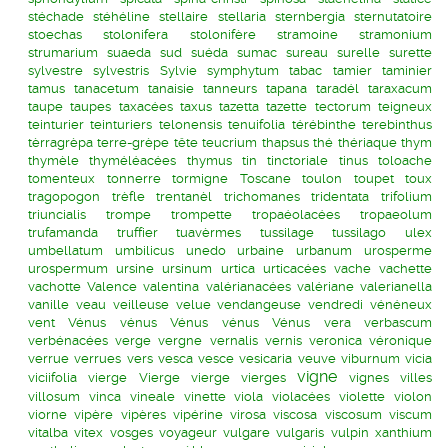
stéchade
stéhéline
stellaire
stellaria
sternbergia
sternutatoire
stoechas
stolonifera
stolonifère
stramoine
stramonium
strumarium
suaeda
sud
suéda
sumac
sureau
surelle
surette
sylvestre
sylvestris
Sylvie
symphytum
tabac
tamier
taminier
tamus
tanacetum
tanaisie
tanneurs
tapana
taradél
taraxacum
taupe
taupes
taxacées
taxus
tazetta
tazette
tectorum
teigneux
teinturier
teinturiers
telonensis
tenuifolia
térébinthe
terebinthus
tèrragrèpa
terre-grèpe
tête
teucrium
thapsus
thé
thériaque
thym
thymèle
thyméléacées
thymus
tin
tinctoriale
tinus
toloache
tomenteux
tonnerre
tormigne
Toscane
toulon
toupet
toux
tragopogon
trèfle
trentanèl
trichomanes
tridentata
trifolium
triuncialis
trompe
trompette
tropaéolacées
tropaeolum
trufamanda
truffier
tuavèrmes
tussilage
tussilago
ulex
umbellatum
umbilicus
unedo
urbaine
urbanum
urosperme
urospermum
ursine
ursinum
urtica
urticacées
vache
vachette
vachotte
Valence
valentina
valérianacées
valériane
valerianella
vanille
veau
veilleuse
velue
vendangeuse
vendredi
vénéneux
vent
Vénus
vénus
Vénus
vénus
Vénus
vera
verbascum
verbénacées
verge
vergne
vernalis
vernis
veronica
véronique
verrue
verrues
vers
vesca
vesce
vesicaria
veuve
viburnum
vicia
vigne
viciifolia
vierge
Vierge
vierge
vierges
vignes
villes
villosum
vinca
vineale
vinette
viola
violacées
violette
violon
viorne
vipère
vipères
vipérine
virosa
viscosa
viscosum
viscum
vitalba
vitex
vosges
voyageur
vulgare
vulgaris
vulpin
xanthium