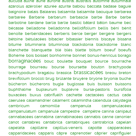
aucuba
aulne
aune
aurone
austral
australis
automne
autumnale
azarolus
azérolier
azurée
azurite
babiou
baccata
badase
baguié
baignoire
balais
Baléares
balsamita
balsamite
baouque
barbarea
barbarée
Barbarie
barbarum
barbascle
barbe
Barbe
barbe
barbotine
bardane
barlia
barlie
basilic
bâtard
bâton
baume
bec
bécasse
belladone
belladonna
bellidifolium
bellis
béni
bénit
benoîte
berbéridacées
berberis
berce
berger
bergère
bergers
bétoine
bétulacées
bibacier
bibassier
biennis
biscaye
bissana
bitume
bituminaria
bituminosa
blackstonia
blackstonie
blanc
blanchette
blanquette
blé
blés
blette
blitum
boeuf
boeufs
Bohème
bois
boisset
bonhomme
bonnet
bonus-henricus
borago
borraginacées
bouc
boulette
bouquet
bource
bourrache
bourrage
bourreau
bourse
boursette
bouton
brachypode
brassicacées
brachypodium
bragalou
brassica
breou
breton
brevifolium
brocoli
brug
brûlante
bruyère
bryone
bryonia
buche
bûcheron
bûcherons
bugle
buglosse
buis
buisson
buissons
buphthalme
bupleurum
buplèvre
bursa-pastoris
bursifolia
buxacées
buxus
cabrifuélh
cachette
cactacées
cactus
cade
caerulea
calamandrier
calament
calamintha
calendula
calystegia
cambricum
camomille
campanula
campanulacées
campanulatum
campanulé
campestre
campêtre
canina
canipaut
cannabacées
cannabina
cannabinacées
cannabis
canne
canonier
canot
cantabres
cantabrica
cantabriques
cantrabrica
capelan
capeléta
capillaire
capillus-veneris
capotte
capparacées
capparidacées
capparis
câpre
caprenotier
câprier
caprifiguier