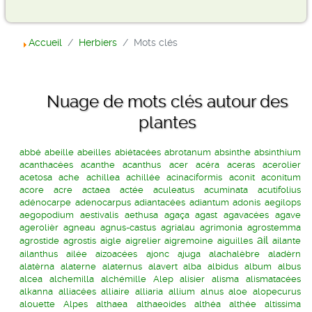
Accueil
Herbiers
Mots clés
Nuage de mots clés autour des
plantes
abbé
abeille
abeilles
abiétacées
abrotanum
absinthe
absinthium
acanthacées
acanthe
acanthus
acer
acéra
aceras
acerolier
acetosa
ache
achillea
achillée
acinaciformis
aconit
aconitum
acore
acre
actaea
actée
aculeatus
acuminata
acutifolius
adénocarpe
adenocarpus
adiantacées
adiantum
adonis
aegilops
aegopodium
aestivalis
aethusa
agaça
agast
agavacées
agave
agerolièr
agneau
agnus-castus
agrialau
agrimonia
agrostemma
ail
agrostide
agrostis
aigle
aigrelier
aigremoine
aiguilles
ailante
ailanthus
ailée
aizoacées
ajonc
ajuga
alachalèbre
aladèrn
alatèrna
alaterne
alaternus
alavert
alba
albidus
album
albus
alcea
alchemilla
alchémille
Alep
alisier
alisma
alismatacées
alkanna
alliacées
alliaire
alliaria
allium
alnus
aloe
alopecurus
alouette
Alpes
althaea
althaeoides
althéa
althée
altissima