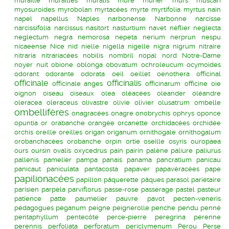
muraille
murailles
muralis
mûre
mûrier
murs
muscari
myosuroides
myrobolan
myrtacées
myrte
myrtifolia
myrtus
nain
napel
napellus
Naples
narbonense
Narbonne
narcisse
narcissifolia
narcissus
nasitort
nasturtium
navet
néflier
neglecta
neglectum
negra
nemorosa
nepeta
nerium
nerprun
nespu
nicaeense
Nice
nid
nielle
nigella
nigelle
nigra
nigrum
nitraire
nitraria
nitrariacées
nobilis
nombril
nopal
nord
Notre-Dame
noyer
nuit
obione
oblonga
obovatum
ochroleucum
ocymoides
odorant
odorante
odorata
oeil
oeillet
oenothera
officinal
officinale
officinalis
officinale anges
officinarum
officine
oie
oignon
oiseau
oiseaux
olea
oléacées
oleander
oléandre
oleracea
oleraceus
olivastre
olivie
olivier
olusatrum
ombelle
ombellifères
onagracées
onagre
onobrychis
ophrys
oponce
opuntia
or
orabanche
orangée
orcanette
orchidacées
orchidée
orchis
oreille
oreilles
origan
origanum
ornithogale
ornithogalum
orobanchacées
orobanche
orpin
ortie
oseille
osyris
ouropaea
ours
oursin
ovalis
oxycedrus
pain
pairin
palène
paliure
paliurus
pallenis
pamelier
pampa
panais
panama
pancratium
panicau
panicaut
paniculata
pantacosta
papaver
papavéracées
pape
papilionacées
papillon
pâquerette
pâques
parasol
pariétaire
parisien
parpèla
parviflorus
passe-rose
passerage
pastel
pasteur
patience
patte
paumelier
pauvre
pavot
pecten-veneris
pédagogues
peganum
peigne
peignerolle
penche
pendu
penné
pentaphyllum
pentecôte
perce-pierre
peregrina
pérenne
perennis
perfoliata
perforatum
periclymenum
Pérou
Perse