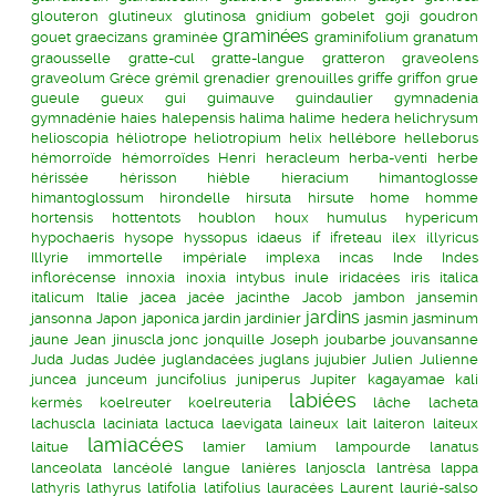
glouteron
glutineux
glutinosa
gnidium
gobelet
goji
goudron
graminées
gouet
graecizans
graminée
graminifolium
granatum
graousselle
gratte-cul
gratte-langue
gratteron
graveolens
graveolum
Grèce
grémil
grenadier
grenouilles
griffe
griffon
grue
gueule
gueux
gui
guimauve
guindaulier
gymnadenia
gymnadénie
haies
halepensis
halima
halime
hedera
helichrysum
helioscopia
héliotrope
heliotropium
helix
hellébore
helleborus
hémorroïde
hémorroïdes
Henri
heracleum
herba-venti
herbe
hérissée
hérisson
hièble
hieracium
himantoglosse
himantoglossum
hirondelle
hirsuta
hirsute
home
homme
hortensis
hottentots
houblon
houx
humulus
hypericum
hypochaeris
hysope
hyssopus
idaeus
if
ifreteau
ilex
illyricus
Illyrie
immortelle
impériale
implexa
incas
Inde
Indes
inflorécense
innoxia
inoxia
intybus
inule
iridacées
iris
italica
italicum
Italie
jacea
jacée
jacinthe
Jacob
jambon
jansemin
jardins
jansonna
Japon
japonica
jardin
jardinier
jasmin
jasminum
jaune
Jean
jinuscla
jonc
jonquille
Joseph
joubarbe
jouvansanne
Juda
Judas
Judée
juglandacées
juglans
jujubier
Julien
Julienne
juncea
junceum
juncifolius
juniperus
Jupiter
kagayamae
kali
labiées
kermès
koelreuter
koelreuteria
lâche
lacheta
lachuscla
laciniata
lactuca
laevigata
laineux
lait
laiteron
laiteux
lamiacées
laitue
lamier
lamium
lampourde
lanatus
lanceolata
lancéolé
langue
lanières
lanjoscla
lantrèsa
lappa
lathyris
lathyrus
latifolia
latifolius
lauracées
Laurent
laurié-salso