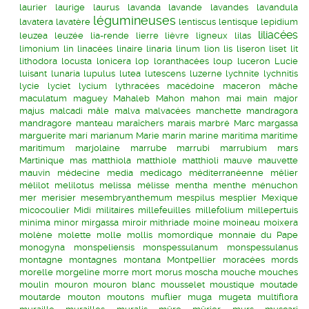
laurier
laurige
laurus
lavanda
lavande
lavandes
lavandula
légumineuses
lavatera
lavatère
lentiscus
lentisque
lepidium
liliacées
leuzea
leuzée
lia-rende
lierre
lièvre
ligneux
lilas
limonium
lin
linacées
linaire
linaria
linum
lion
lis
liseron
liset
lit
lithodora
locusta
lonicera
lop
loranthacées
loup
luceron
Lucie
luisant
lunaria
lupulus
lutea
lutescens
luzerne
lychnite
lychnitis
lycie
lyciet
lycium
lythracées
macédoine
maceron
mâche
maculatum
maguey
Mahaleb
Mahon
mahon
mai
main
major
majus
malcadi
mâle
malva
malvacées
manchette
mandragora
mandragore
manteau
maraîchers
marais
marbré
Marc
margassa
marguerite
marí
marianum
Marie
marin
marine
maritima
maritime
maritimum
marjolaine
marrube
marrubi
marrubium
mars
Martinique
mas
matthiola
matthiole
matthioli
mauve
mauvette
mauvin
médecine
media
medicago
méditerranéenne
mêlier
mélilot
melilotus
melissa
mélisse
mentha
menthe
ménuchon
mer
merisier
mesembryanthemum
mespilus
mesplier
Mexique
micocoulier
Midi
militaires
millefeuilles
millefolium
millepertuis
minima
minor
mirgassa
miroir
mithriade
moine
moineau
moixera
molène
molette
molle
mollis
momordique
monnaie du Pape
monogyna
monspeliensis
monspessulanum
monspessulanus
montagne
montagnes
montana
Montpellier
moracées
mords
morelle
morgeline
morre
mort
morus
moscha
mouche
mouches
moulin
mouron
mouron blanc
mousselet
moustique
moutade
moutarde
mouton
moutons
muflier
muga
mugeta
multiflora