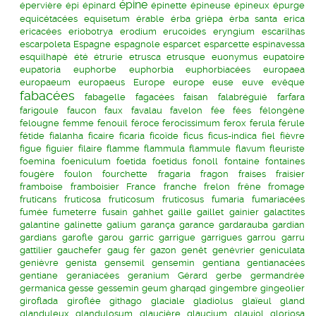
épine
épervière
épi
épinard
épinette
épineuse
épineux
épurge
equicétacées
equisetum
érable
érba grièpa
èrba santa
erica
ericacées
eriobotrya
erodium
erucoides
eryngium
escarilhas
escarpoleta
Espagne
espagnole
esparcet
esparcette
espinavessa
esquilhapè
été
étrurie
etrusca
etrusque
euonymus
eupatoire
eupatoria
euphorbe
euphorbia
euphorbiacées
europaea
europaeum
europaeus
Europe
europe
euse
euve
evêque
fabacées
fabagelle
fagacées
faisan
falabréguié
farfara
farigoule
faucon
faux
favalau
favelon
fée
fées
félongène
felougne
femme
fenouil
féroce
ferocissimum
ferox
ferula
férule
fétide
fialanha
ficaire
ficaria
ficoïde
ficus
ficus-indica
fiel
fièvre
figue
figuier
filaire
flamme
flammula
flammule
flavum
fleuriste
foemina
foeniculum
foetida
foetidus
fonoll
fontaine
fontaines
fougère
foulon
fourchette
fragaria
fragon
fraises
fraisier
framboise
framboisier
France
franche
frelon
frêne
fromage
fruticans
fruticosa
fruticosum
fruticosus
fumaria
fumariacées
fumée
fumeterre
fusain
gahhet
gaille
gaillet
gainier
galactites
galantine
galinette
galium
garança
garance
gardarauba
gardian
gardians
garofle
garou
garric
garrigue
garrigues
garrou
garru
gattilier
gauchefer
gaug fèr
gazon
genêt
genévrier
geniculata
genièvre
genista
gensemil
gensemin
gentiana
gentianacées
gentiane
geraniacées
geranium
Gérard
gerbe
germandrée
germanica
gesse
gessemin
geum
gharqad
gingembre
gingeolier
giroflada
giroflée
githago
glaciale
gladiolus
glaïeul
gland
glanduleux
glandulosum
glaucière
glaucium
glaujol
gloriosa