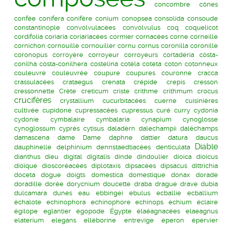
concombre
cônes
confée
conifera
conifère
conium
conopsea
consolida
consoude
constantinople
convolvulacées
convolvulus
coq
coquelicot
cordifolia
coriaria
coriariacées
cormier
cornacées
corne
corneille
cornichon
cornouille
cornouiller
cornu
cornus
coronilla
coronille
coronopus
corroyère
corroyeur
corroyeurs
cortaderia
còsta-
conilha
còsta-conilhera
costelina
cotèla
coteta
coton
cotonneux
couleuvre
couleuvrée
coupure
coupures
couronne
cracca
crassulacées
crataegus
crenata
crépide
crepis
cresson
cressonnette
Crète
creticum
criste
crithme
crithmum
crocus
crucifères
crystallium
cucurbitacées
cuerne
cuisinières
cultivée
cupidone
cupressacées
cupressus
curé
curry
cydonia
cydonie
cymbalaire
cymbalaria
cynapium
cynoglosse
cynoglossum
cyprès
cytisus
daladèrn
dalechampii
daléchamps
damascena
dame
Dame
daphne
dattier
datura
daucus
Diable
dauphinelle
delphinium
dennstaedtiacées
denticulata
dianthus
dieu
digital
digitalis
dinde
dindoulier
dioica
dioicus
dioïque
dioscoréacées
diplotaxis
dipsacées
dipsacus
dittrichia
doceta
dogue
doigts
domestica
domestique
donax
dorade
doradille
dorée
dorycnium
doucette
draba
drague
drave
dubia
dulcamara
dunes
eau
ebbingei
ebulus
ecballie
ecballium
échalote
echinophora
echinophore
echinops
echium
éclaire
égilope
eglantier
égopode
Égypte
élaéagnacées
elaeagnus
elaterium
elegans
elléborine
entrevige
eperon
épervier