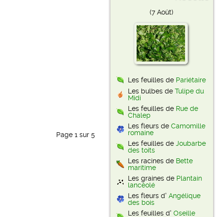
(7 Août)
Les feuilles de
Pariétaire
Les bulbes de
Tulipe du
Midi
Les feuilles de
Rue de
Chalep
Les fleurs de
Camomille
romaine
Page 1 sur 5
Les feuilles de
Joubarbe
des toits
Les racines de
Bette
maritime
Les graines de
Plantain
lancéolé
Les fleurs d'
Angélique
des bois
Les feuilles d'
Oseille