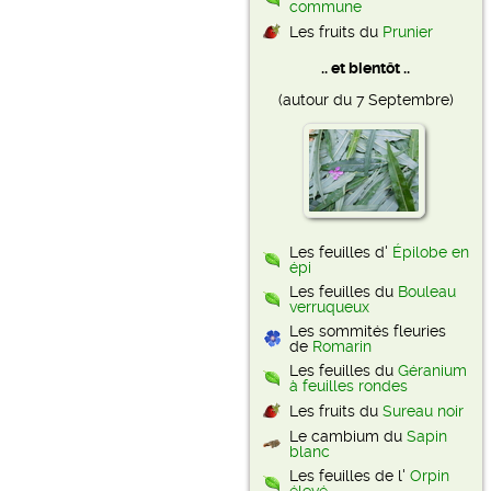
commune
Les fruits du
Prunier
.. et bientôt ..
(autour du 7 Septembre)
Les feuilles d'
Épilobe en
épi
Les feuilles du
Bouleau
verruqueux
Les sommités fleuries
de
Romarin
Les feuilles du
Géranium
à feuilles rondes
Les fruits du
Sureau noir
Le cambium du
Sapin
blanc
Les feuilles de l'
Orpin