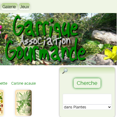
Galerie
Jeux
nette
Carline acaule