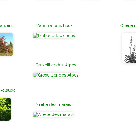
 ardent
Mahonia faux houx
Chêne r
Groseillier des Alpes
e-claude
Airelle des marais