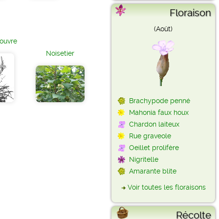
Floraison
(Août)
ouvre
Noisetier
Brachypode penné
Mahonia faux houx
Chardon laiteux
Rue graveole
Oeillet prolifère
Nigritelle
Amarante blite
Voir toutes les floraisons
Récolte