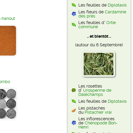
Les feuilles de
Diplotaxis
Les fleurs de
Cardamine
des prés
l-hanout
Les feuilles d'
Ortie
commune
.. et bientôt ..
(autour du 6 Septembre)
lombo
Les rosettes
d'
Urosperme de
Daléchamps
Les feuilles de
Diplotaxis
Les pistaches
du
Pistachier vrai
Les inflorescences
de
Chénopode Bon-
Henri