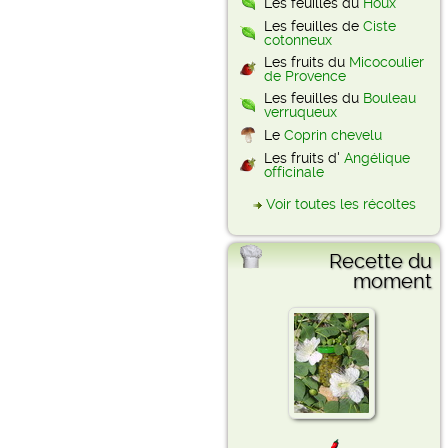
Les feuilles du
Houx
Les feuilles de
Ciste
cotonneux
Les fruits du
Micocoulier
de Provence
Les feuilles du
Bouleau
verruqueux
Le
Coprin chevelu
Les fruits d'
Angélique
officinale
Voir toutes les récoltes
Recette du
moment